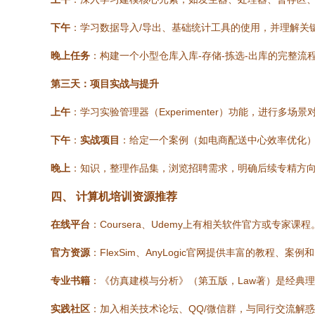
下午
：学习数据导入/导出、基础统计工具的使用，并理解关
晚上任务
：构建一个小型仓库入库-存储-拣选-出库的完整流
第三天：项目实战与提升
上午
：学习实验管理器（Experimenter）功能，进行多场
下午
：
实战项目
：给定一个案例（如电商配送中心效率优化
晚上
：知识，整理作品集，浏览招聘需求，明确后续专精方
四、 计算机培训资源推荐
在线平台
：Coursera、Udemy上有相关软件官方或专家课程
官方资源
：FlexSim、AnyLogic官网提供丰富的教程、案
专业书籍
：《仿真建模与分析》（第五版，Law著）是经典
实践社区
：加入相关技术论坛、QQ/微信群，与同行交流解