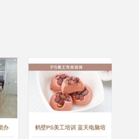
锁办
鹤壁PS美工培训 蓝天电脑培